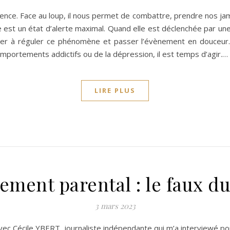
nce. Face au loup, il nous permet de combattre, prendre nos jamb
e est un état d’alerte maximal. Quand elle est déclenchée par un
der à réguler ce phénomène et passer l’évènement en douceur. 
omportements addictifs ou de la dépression, il est temps d’agir.…
LIRE PLUS
ement parental : le faux du 
3 mars 2023
avec Cécile YBERT, journaliste indépendante qui m’a interviewé pour