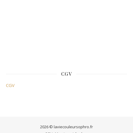
CGV
CGV
2026 © laviecouleursophro.fr